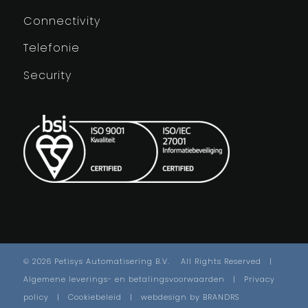
Connectivity
Telefonie
Security
©
2026 Petisys Automatisering B.V. All Rights Reserved |
Algemene leverings- en betalingsvoorwaarden
|
Privacy
policy
|
Cookiebeleid
| webdesign by
BRANDRS